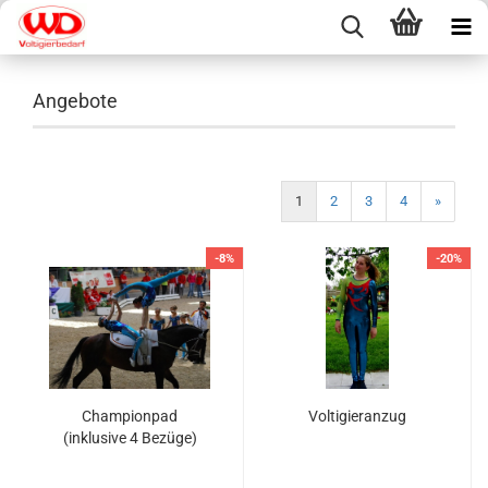
Angebote
1
2
3
4
»
-8%
-20%
Championpad
Voltigieranzug
(inklusive 4 Bezüge)