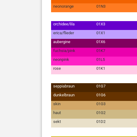
neonorange
01N3
orchidee/lila
01X3
erica/flieder
01X1
aubergine
01X6
fuchsia/pink
01K7
neonpink
01L5
rose
01K1
seppiabraun
01G7
dunkelbraun
01G6
skin
01G3
haut
01G2
sekt
01D2