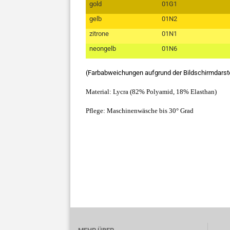
gold
01G1
gelb
01N2
zitrone
01N1
neongelb
01N6
(Farbabweichungen aufgrund der Bildschirmdarst
Material: Lycra (82% Polyamid, 18% Elasthan)
Pflege: Maschinenwäsche bis 30° Grad
s