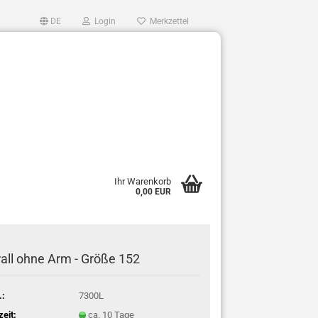
DE
Login
Merkzettel
Ihr Warenkorb
0,00 EUR
all ohne Arm - Größe 152
.:
7300L
zeit:
ca. 10 Tage