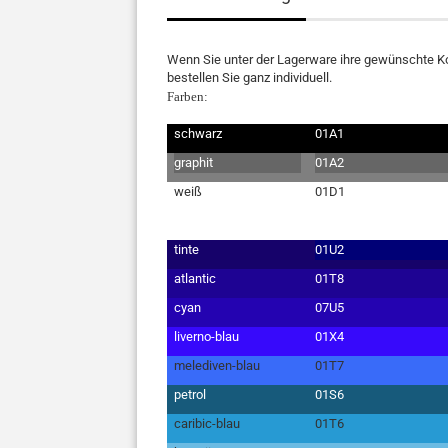
Wenn Sie unter der Lagerware ihre gewünschte Kom
bestellen Sie ganz individuell.
Farben:
schwarz
01A1
graphit
01A2
weiß
01D1
tinte
01U2
atlantic
01T8
cyan
07U5
liverno-blau
01X4
melediven-blau
01T7
petrol
01S6
caribic-blau
01T6