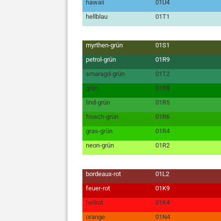
hawaii
01U4
hellblau
01T1
myrthen-grün
01S1
petrol-grün
01R9
smaragd-grün
01T2
grün
01R8
lind-grün
01R5
frosch-grün
01R6
gras-grün
01R4
neon-grün
01R2
bordeaux-rot
01L2
feuer-rot
01K9
hellrot
01K4
orange
01N4