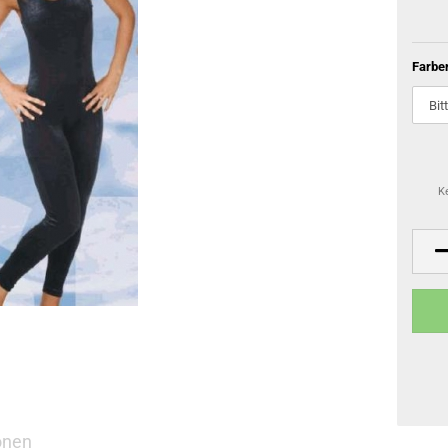
Farbe
K
onen