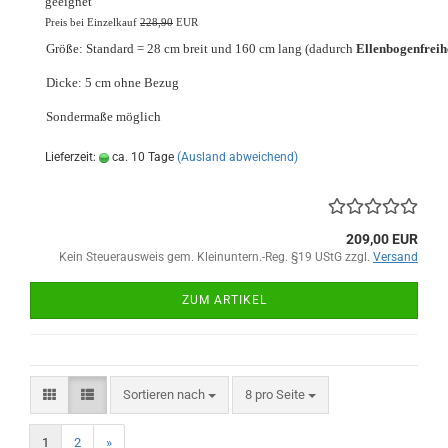
geeignet
Preis bei Einzelkauf
228,90
EUR
Größe: Standard = 28 cm breit und 160 cm lang
(dadurch
Ellenbogenfreih
Dicke: 5 cm ohne Bezug
Sondermaße möglich
Lieferzeit:
ca. 10 Tage
(Ausland abweichend)
209,00 EUR
Kein Steuerausweis gem. Kleinuntern.-Reg. §19 UStG zzgl.
Versand
ZUM ARTIKEL
Sortieren nach
pro Seite
Sortieren nach
8 pro Seite
1
2
»