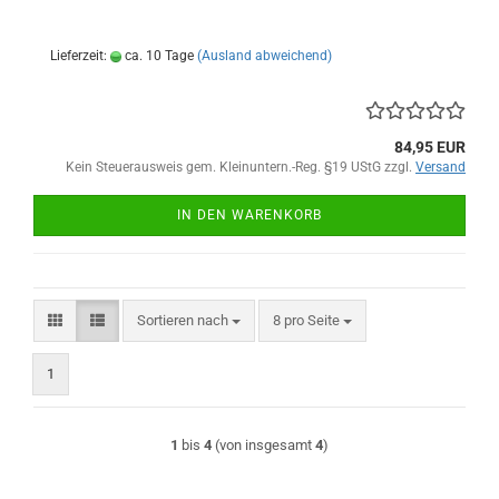
Lieferzeit:
ca. 10 Tage
(Ausland abweichend)
84,95 EUR
Kein Steuerausweis gem. Kleinuntern.-Reg. §19 UStG zzgl.
Versand
IN DEN WARENKORB
Sortieren nach
pro Seite
Sortieren nach
8 pro Seite
1
1
bis
4
(von insgesamt
4
)