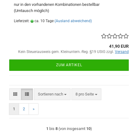
nur in den vorhandenen Kombinationen bestellbar
(Umtausch möglich)
Lieferzeit:
ca. 10 Tage
(Ausland abweichend)
41,90 EUR
Kein Steuerausweis gem. Kleinuntern.-Reg. §19 UStG zzgl.
Versand
ZUM ARTIKEL
Sortieren nach
pro Seite
Sortieren nach
8 pro Seite
1
2
»
1
bis
8
(von insgesamt
10
)